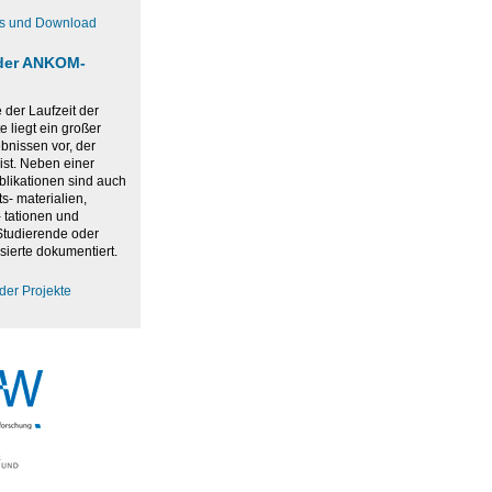
os und Download
der ANKOM-
der Laufzeit der
 liegt ein großer
bnissen vor, der
ist. Neben einer
blikationen sind auch
ts- materialien,
 tationen und
 Studierende oder
sierte dokumentiert.
der Projekte