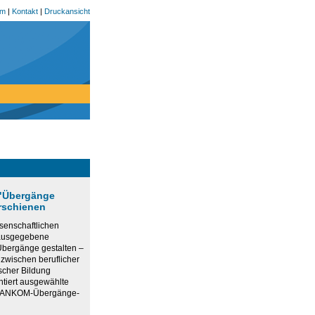
um
|
Kontakt
|
Druckansicht
 "Übergänge
erschienen
senschaftlichen
rausgegebene
bergänge gestalten –
 zwischen beruflicher
scher Bildung
ntiert ausgewählte
r ANKOM-Übergänge-