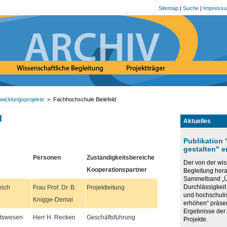
Sitemap
|
Suche
|
Impress
wicklungsprojekte
> Fachhochschule Bielefeld
d
Aktuelles
Publikation
gestalten" 
Personen
Zuständigkeitsbereiche
Der von der wis
Kooperationspartner
Begleitung he
Sammelband „Ü
Durchlässigkeit
eich
Frau Prof. Dr. B.
Projektleitung
und hochschuli
Knigge-Demal
erhöhen“ präse
Ergebnisse de
itswesen
Herr H. Recken
Geschäftsführung
Projekte.