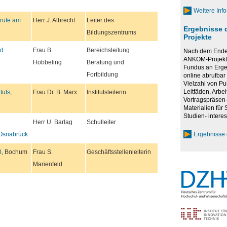
Weitere Inf
rufe am
Herr J. Albrecht
Leiter des
Ergebnisse 
Bildungszentrums
Projekte
nd
Frau B.
Bereichsleitung
Nach dem Ende 
ANKOM-Projekte
Hobbeling
Beratung und
Fundus an Erge
Fortbildung
online abrufbar 
Vielzahl von Pu
Leitfäden, Arbei
tuts
,
Frau Dr. B. Marx
Institutsleiterin
Vortragspräsen-
Materialien für
Studien- interes
Herr U. Barlag
Schulleiter
Ergebnisse 
 Osnabrück
B
, Bochum
Frau S.
Geschäftsstellenleiterin
Marienfeld