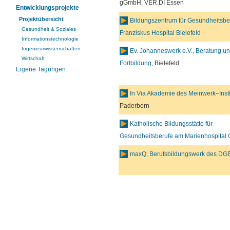
gGmbH, VER.DI Essen
Entwicklungsprojekte
Projektübersicht
Bildungszentrum für Gesundheitsbe
Gesundheit & Soziales
Franziskus Hospital Bielefeld
Informationstechnologie
Ingenieurwissenschaften
Ev. Johanneswerk e.V., Beratung u
Wirtschaft
Fortbildung
, Bielefeld
Eigene Tagungen
In Via Akademie des Meinwerk–Insti
Paderborn
Katholische Bildungsstätte für
Gesundheitsberufe am Marienhospital
maxQ, Berufsbildungswerk des DG