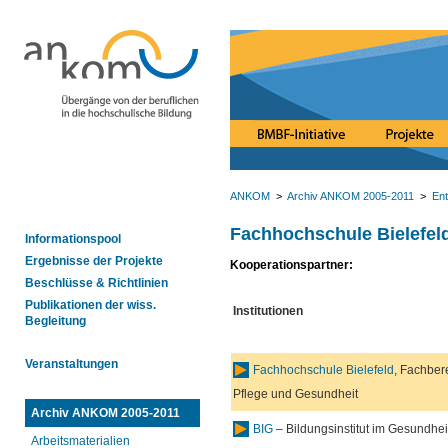
ANKOM
>
Archiv ANKOM 2005-2011
>
Ent
Fachhochschule Bielefel
Informationspool
Ergebnisse der Projekte
Kooperationspartner:
Beschlüsse & Richtlinien
Publikationen der wiss.
Institutionen
Begleitung
Veranstaltungen
Fachhochschule Bielefeld
, Fachber
Pflege und Gesundheit
Archiv ANKOM 2005-2011
BIG
– Bildungsinstitut im Gesundhe
Arbeitsmaterialien