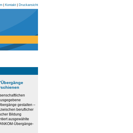
um
|
Kontakt
|
Druckansicht
 "Übergänge
erschienen
senschaftlichen
rausgegebene
bergänge gestalten –
 zwischen beruflicher
scher Bildung
ntiert ausgewählte
r ANKOM-Übergänge-