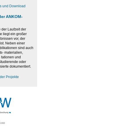
os und Download
der ANKOM-
der Laufzeit der
 liegt ein großer
bnissen vor, der
ist. Neben einer
blikationen sind auch
ts- materialien,
 tationen und
 Studierende oder
sierte dokumentiert.
der Projekte