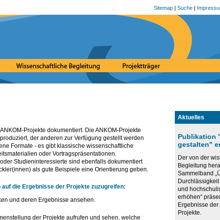
Sitemap
|
Suche
|
Impress
Aktuelles
r ANKOM-Projekte dokumentiert. Die ANKOM-Projekte
Publikation
roduziert, der anderen zur Verfügung gestellt werden
gestalten" 
ne Formate - es gibt klassische wissenschaftliche
eitsmaterialien oder Vortragspräsentationen.
Der von der wis
 oder Studieninteressierte sind ebenfalls dokumentiert
Begleitung he
kler(innen) als gute Beispiele eine Orientierung geben.
Sammelband „Ü
Durchlässigkeit
auf die Ergebnisse der Projekte zuzugreifen:
und hochschuli
erhöhen“ präse
cken und deren Ergebnisse ansehen.
Ergebnisse de
Projekte.
enstellung der Projekte aufrufen und sehen, welche