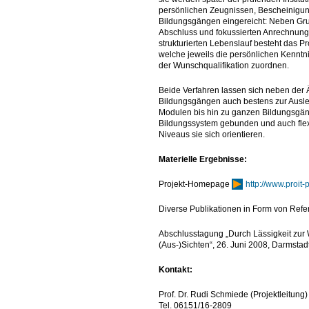
persönlichen Zeugnissen, Bescheinigun
Bildungsgängen eingereicht: Neben Gru
Abschluss und fokussierten Anrechnun
strukturierten Lebenslauf besteht das Pr
welche jeweils die persönlichen Kenntn
der Wunschqualifikation zuordnen.
Beide Verfahren lassen sich neben der 
Bildungsgängen auch bestens zur Ausle
Modulen bis hin zu ganzen Bildungsgäng
Bildungssystem gebunden und auch flexi
Niveaus sie sich orientieren.
Materielle Ergebnisse:
Projekt-Homepage
http://www.proit-
Diverse Publikationen in Form von Refer
Abschlusstagung „Durch Lässigkeit zur 
(Aus-)Sichten“, 26. Juni 2008, Darmstad
Kontakt:
Prof. Dr. Rudi Schmiede (Projektleitung)
Tel. 06151/16-2809