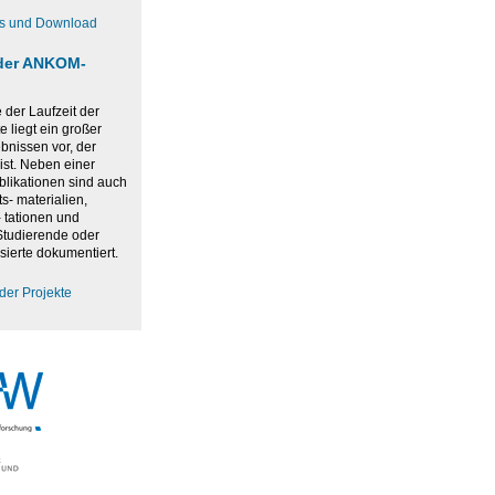
os und Download
der ANKOM-
der Laufzeit der
 liegt ein großer
bnissen vor, der
ist. Neben einer
blikationen sind auch
ts- materialien,
 tationen und
 Studierende oder
sierte dokumentiert.
der Projekte