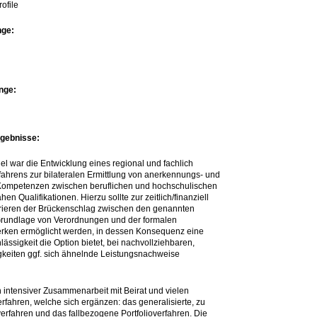
ofile
nge:
nge:
rgebnisse:
el war die Entwicklung eines regional und fachlich
fahrens zur bilateralen Ermittlung von anerkennungs- und
ompetenzen zwischen beruflichen und hochschulischen
en Qualifikationen. Hierzu sollte zur zeitlich/finanziell
rrieren der Brückenschlag zwischen den genannten
 Grundlage von Verordnungen und der formalen
erken ermöglicht werden, in dessen Konsequenz eine
ässigkeit die Option bietet, bei nachvollziehbaren,
gkeiten ggf. sich ähnelnde Leistungsnachweise
n intensiver Zusammenarbeit mit Beirat und vielen
erfahren, welche sich ergänzen: das generalisierte, zu
erfahren und das fallbezogene Portfolioverfahren. Die