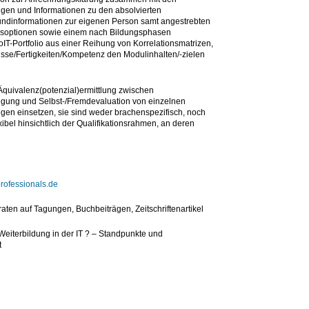
gen und Informationen zu den absolvierten
ndinformationen zur eigenen Person samt angestrebten
gsoptionen sowie einem nach Bildungsphasen
oIT-Portfolio aus einer Reihung von Korrelationsmatrizen,
isse/Fertigkeiten/Kompetenz den Modulinhalten/-zielen
Äquivalenz(potenzial)ermittlung zwischen
gung und Selbst-/Fremdevaluation von einzelnen
en einsetzen, sie sind weder brachenspezifisch, noch
bel hinsichtlich der Qualifikationsrahmen, an deren
professionals.de
aten auf Tagungen, Buchbeiträgen, Zeitschriftenartikel
Weiterbildung in der IT ? – Standpunkte und
t