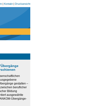
um
|
Kontakt
|
Druckansicht
 "Übergänge
erschienen
senschaftlichen
rausgegebene
bergänge gestalten –
 zwischen beruflicher
scher Bildung
ntiert ausgewählte
r ANKOM-Übergänge-