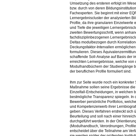
Umsetzung des ersteren erfolgt im Wesen
bzw. durch von deren Bildungsinstitut
Fachexperten. Sie beginnt mit einer E
Lernergebniscluster der analysierten 
Profile, da ihre granularen Einzelwerte
und Tiefe die jeweiligen Lernergebniscl
zweiten Bewertungsschritt, wenn anhand
fachdisziplinbezogenen Lernergebnisclu
Deltas modulbezogen durch Korrelatione
Deckungsfaktor-Intervallen ermögliche
formulieren. Dieses Äquivalenzermittlun
schaffende Soll-Analyse auf Basis der 
erreichten Lernergebnisse, welche von d
Modulhandbüchern der Studiengänge bz
der beruflichen Profile formuliert sind.
Ihm zur Seite wurde noch ein konkreter S
Maßnahme sollen seine Ergebnisse die d
Einzelfall-Entscheidungen, in welchen be
bestmögliche Transparenz spiegeln. In d
Bewerber persönliche Portfolios, welche 
und Kompetenzerwerb ihrer Lernbiografi
geben. Dieses Verfahren erstreckt sich 
Beurteilung und soll nach einer hinre
durchgeführt werden. In der Orientieru
(Modulhandbuch, Verordnungen, Profile,
entscheidet über die Teilnahme am Verf
sie werden später der prüfenden Instit