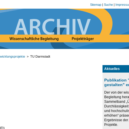
Sitemap
|
Suche
|
Impress
wicklungsprojekte
> TU Darmstadt
Aktuelles
Publikation
gestalten" 
Der von der wis
Begleitung he
Sammelband „Ü
Durchlässigkeit
und hochschuli
erhöhen“ präse
Ergebnisse de
Projekte.
UD)