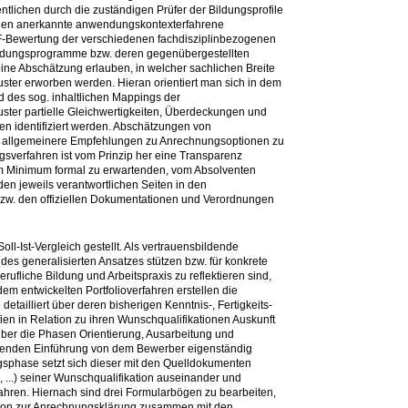
tlichen durch die zuständigen Prüfer der Bildungsprofile
ionen anerkannte anwendungskontexterfahrene
QF-Bewertung der verschiedenen fachdisziplinbezogenen
Bildungsprogramme bzw. deren gegenübergestellten
 eine Abschätzung erlauben, in welcher sachlichen Breite
uster erworben werden. Hieran orientiert man sich in dem
 des sog. inhaltlichen Mappings der
ster partielle Gleichwertigkeiten, Überdeckungen und
n identifiziert werden. Abschätzungen von
n allgemeinere Empfehlungen zu Anrechnungsoptionen zu
gsverfahren ist vom Prinzip her eine Transparenz
im Minimum formal zu erwartenden, vom Absolventen
en jeweils verantwortlichen Seiten in den
w. den offiziellen Dokumentationen und Verordnungen
oll-Ist-Vergleich gestellt. Als vertrauensbildende
es generalisierten Ansatzes stützen bzw. für konkrete
rufliche Bildung und Arbeitspraxis zu reflektieren sind,
em entwickelten Portfolioverfahren erstellen die
detailliert über deren bisherigen Kenntnis-, Fertigkeits-
en in Relation zu ihren Wunschqualifikationen Auskunft
über die Phasen Orientierung, Ausarbeitung und
ichenden Einführung von dem Bewerber eigenständig
ngsphase setzt sich dieser mit den Quelldokumenten
 ...) seiner Wunschqualifikation auseinander und
ahren. Hiernach sind drei Formularbögen zu bearbeiten,
ution zur Anrechnungsklärung zusammen mit den