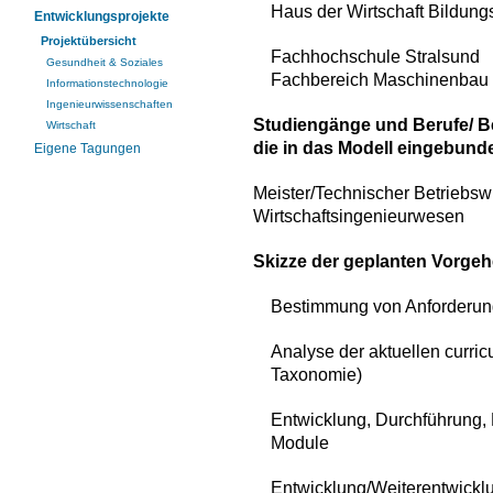
Haus der Wirtschaft Bildun
Entwicklungsprojekte
Projektübersicht
Fachhochschule Stralsund
Gesundheit & Soziales
Fachbereich Maschinenbau
Informationstechnologie
Ingenieurwissenschaften
Studiengänge und Berufe/ Be
Wirtschaft
die in das Modell eingebund
Eigene Tagungen
Meister/Technischer Betriebsw
Wirtschaftsingenieurwesen
Skizze der geplanten Vorge
Bestimmung von Anforderung
Analyse der aktuellen curric
Taxonomie)
Entwicklung, Durchführung,
Module
Entwicklung/Weiterentwicklu