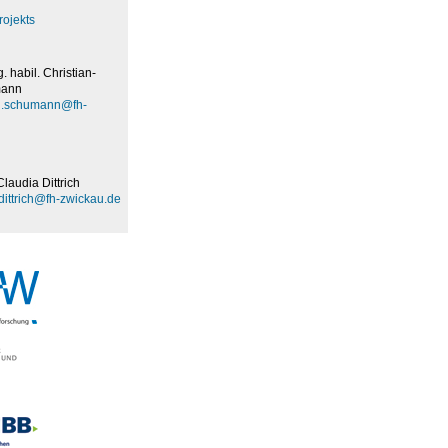
rojekts
g. habil. Christian-
mann
an.schumann@fh-
Claudia Dittrich
dittrich@fh-zwickau.de