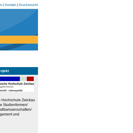
um
|
Kontakt
|
Druckansicht
ojekt
e Hochschule Zwickau
ue Studienformen/
haftswissenschaften/
nagement und