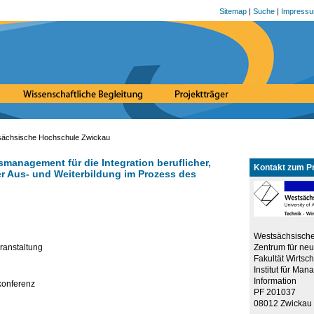
Sitemap
|
Suche
|
Impress
ächsische Hochschule Zwickau
anagement für die Integration beruflicher,
Kontakt zum Pr
r Aus- und Weiterbildung im Prozess des
Westsächsisch
Zentrum für ne
ranstaltung
Fakultät Wirtsc
Institut für Ma
Information
konferenz
PF 201037
08012 Zwickau