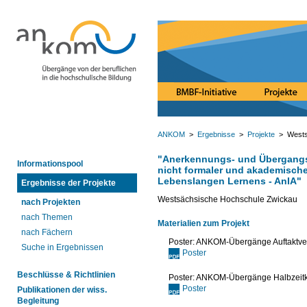
ANKOM
>
Ergebnisse
>
Projekte
> Wests
"Anerkennungs- und Übergangsm
Informationspool
nicht formaler und akademische
Lebenslangen Lernens - AnIA"
Ergebnisse der Projekte
Westsächsische Hochschule Zwickau
nach Projekten
nach Themen
Materialien zum Projekt
nach Fächern
Poster: ANKOM-Übergänge Auftaktve
Suche in Ergebnissen
Poster
Beschlüsse & Richtlinien
Poster: ANKOM-Übergänge Halbzeit
Poster
Publikationen der wiss.
Begleitung