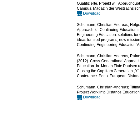
Qualifizierte. Projekt will Abbruchqu
Campus. Magazin der Westsächsische
Download
Schumann, Christian-Andreas, Helge 
Approach for Continuing Education i
Engineering Education: solutions for
ideas for tired programs, new missi
Continuing Engineering Education Val
Schumann, Christian-Andreas, Rainer
(2012): Cross-Generational Approach
Education. In: Morten Flate Paulsen
Closing the Gap from Generation „Y“
Conference. Porto: European Distanc
Schumann, Christian-Andreas; Tittman
Project Work into Distance Educatio
Download