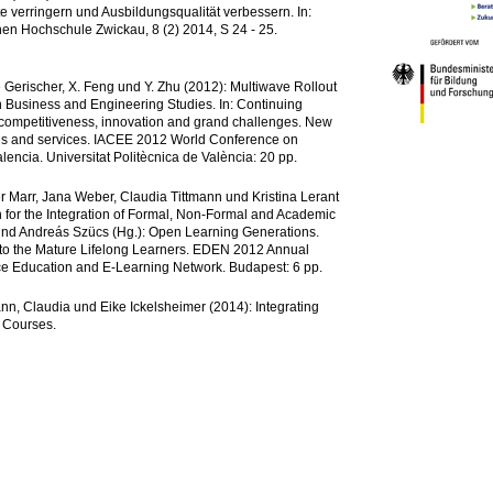
ote verringern und Ausbildungsqualität verbessern. In:
n Hochschule Zwickau, 8 (2) 2014, S 24 - 25.
Gerischer, X. Feng und Y. Zhu (2012): Multiwave Rollout
n Business and Engineering Studies. In: Continuing
 competitiveness, innovation and grand challenges. New
ons and services. IACEE 2012 World Conference on
encia. Universitat Politècnica de València: 20 pp.
 Marr, Jana Weber, Claudia Tittmann und Kristina Lerant
 for the Integration of Formal, Non-Formal and Academic
 und Andreás Szücs (Hg.): Open Learning Generations.
 to the Mature Lifelong Learners. EDEN 2012 Annual
e Education and E-Learning Network. Budapest: 6 pp.
n, Claudia und Eike Ickelsheimer (2014): Integrating
n Courses.