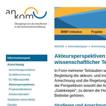
ANKOM
>
Informationspool
>
Anrechnung
Akteursperspektiven
Informationspool
wissenschaftlicher Te
Anrechnung
Anrechnungsverfahren
In Form mehrerer Teilstudien 
Qualitätssicherung
Begleitung die akteurs- und in
EU-Bildungspolitik
Anrechnung und die Regelunge
Akteursperspektiven
die Perspektiven sowohl der 
Projektpublikationen
„Gatekeeper“, zu denen die H
Arbeitsmaterialien
Betriebe gehören.
Studieren ohne Abitur
Studieren und Anrechnung
Gender