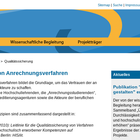
Sitemap
|
Suche
|
Impress
> Qualitätssicherung
von Anrechnungsverfahren
Aktuelles
verfahren bildet die Grundlage, um das Vertrauen der an
Publikation
kteure zu schaffen.
gestalten" 
 die Hochschullehrenden, die „Anrechnungsstudierenden“,
kreditierungsagenturen sowie die Akteure der beruflichen
Der von der wis
Begleitung he
Sammelband „Ü
nzipien sind zusammenfassend dargestellt in:
Durchlässigkeit
und hochschuli
0): Leitlinie für die Qualitätssicherung von Verfahren
erhöhen“ präse
hochschulisch erworbener Kompetenzen auf
Ergebnisse de
rlin: HIS/iit.
Projekte.