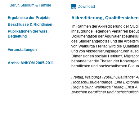
Beruf, Studium & Familie
Download
Akkreditierung, Qualitätssich
Ergebnisse der Projekte
Beschlüsse & Richtlinien
Im Rahmen der Akkreditierung der Stud
ihr zugrunde liegenden Verfahren begu
Publikationen der wiss.
Dokumentation der Äquivalenzbeurteilung
Begleitung
des Studienangebotes und die Arbeitsmar
von Walburga Freitag wird die Qualitä
Veranstaltungen
und von Akkreditierungsagenturen ausge
Dimensionen soziale Herkunft, Migratio
behandelt er die Thesen der Konvergen
Archiv ANKOM 2005-2011
beruflichen und hochschulischen Bildu
Freitag, Walburga (2008): Qualität der
Hochschulstudiengänge. Eine Explorati
Regina Buhr, Walburga Freitag, Ernst A.
zwischen beruflicher und hochschulisc