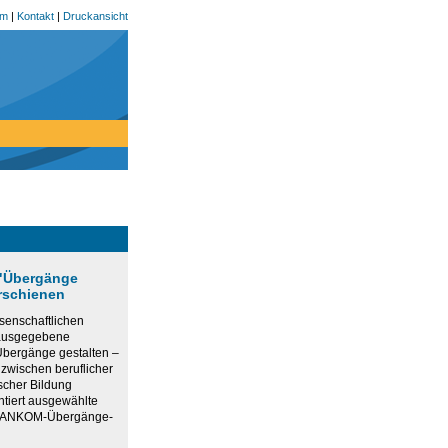
um
|
Kontakt
|
Druckansicht
 "Übergänge
erschienen
senschaftlichen
rausgegebene
bergänge gestalten –
 zwischen beruflicher
scher Bildung
ntiert ausgewählte
r ANKOM-Übergänge-