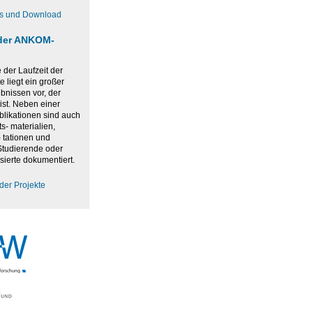
os und Download
der ANKOM-
der Laufzeit der
 liegt ein großer
bnissen vor, der
ist. Neben einer
blikationen sind auch
ts- materialien,
 tationen und
 Studierende oder
sierte dokumentiert.
der Projekte