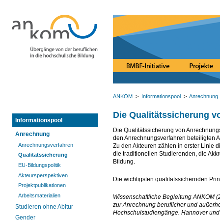
ANKOM
>
Informationspool
>
Anrechnung
Die Qualitätssicherung 
Informationspool
Die Qualitätssicherung von Anrechnungs
Anrechnung
den Anrechnungsverfahren beteiligten A
Anrechnungsverfahren
Zu den Akteuren zählen in erster Linie
die traditionellen Studierenden, die Ak
Qualitätssicherung
Bildung.
EU-Bildungspolitik
Akteursperspektiven
Die wichtigsten qualitätssichernden Pri
Projektpublikationen
Arbeitsmaterialien
Wissenschaftliche Begleitung ANKOM (201
zur Anrechnung beruflicher und außer
Studieren ohne Abitur
Hochschulstudiengänge. Hannover und Be
Gender