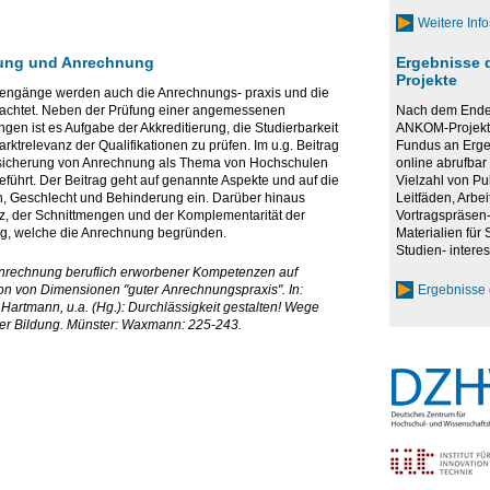
Weitere Inf
erung und Anrechnung
Ergebnisse 
Projekte
iengänge werden auch die Anrechnungs- praxis und die
tachtet. Neben der Prüfung einer angemessenen
Nach dem Ende 
en ist es Aufgabe der Akkreditierung, die Studierbarkeit
ANKOM-Projekte
ktrelevanz der Qualifikationen zu prüfen. Im u.g. Beitrag
Fundus an Erge
tssicherung von Anrechnung als Thema von Hochschulen
online abrufbar 
führt. Der Beitrag geht auf genannte Aspekte und auf die
Vielzahl von Pu
n, Geschlecht und Behinderung ein. Darüber hinaus
Leitfäden, Arbei
z, der Schnittmengen und der Komplementarität der
Vortragspräsen-
ng, welche die Anrechnung begründen.
Materialien für
Studien- interes
 Anrechnung beruflich erworbener Kompetenzen auf
on von Dimensionen "guter Anrechnungspraxis". In:
Ergebnisse 
 Hartmann, u.a. (Hg.): Durchlässigkeit gestalten! Wege
her Bildung. Münster: Waxmann: 225-243.