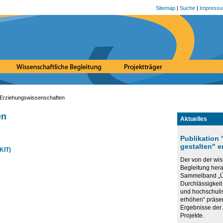
Sitemap
|
Suche
|
Impress
Erziehungswissenschaften
en
Aktuelles
Publikation
gestalten" 
(KIT)
Der von der wis
Begleitung he
Sammelband „Ü
Durchlässigkeit
und hochschuli
erhöhen“ präse
Ergebnisse de
Projekte.