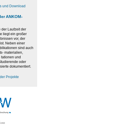
os und Download
der ANKOM-
der Laufzeit der
 liegt ein großer
bnissen vor, der
ist. Neben einer
blikationen sind auch
ts- materialien,
 tationen und
 Studierende oder
sierte dokumentiert.
der Projekte