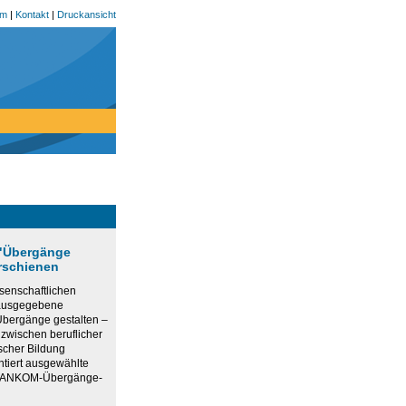
um
|
Kontakt
|
Druckansicht
 "Übergänge
erschienen
senschaftlichen
rausgegebene
bergänge gestalten –
 zwischen beruflicher
scher Bildung
ntiert ausgewählte
r ANKOM-Übergänge-