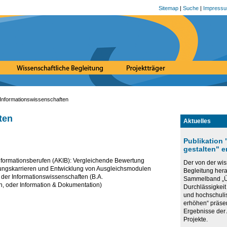
Sitemap
|
Suche
|
Impress
Informationswissenschaften
ten
Aktuelles
Publikation
gestalten" 
ormationsberufen (AKIB): Vergleichende Bewertung
Der von der wis
dungskarrieren und Entwicklung von Ausgleichsmodulen
Begleitung he
 der Informationswissenschaften (B.A.
Sammelband „Ü
, oder Information & Dokumentation)
Durchlässigkeit
und hochschuli
erhöhen“ präse
Ergebnisse de
Projekte.