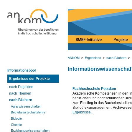
ANKOM
>
Ergebnisse
>
nach Fächern
> 
Informationswissenschaf
Informationspool
Ergebnisse der Projekte
nach Projekten
Fachhochschule Potsdam
nach Themen
Akademische Kompetenzen in den Inf
beruflicher und hochschulischer Bil
nach Fächern
zum Einstieg in das Bachelorstudium
Agrarwissenschaften
Bibliotheksmanagement, Archivwesen
Ergebnisse...
Betriebswirtschaftslehre
Biologie
Chemie
Erziehungswissenschaften