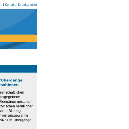
um
|
Kontakt
|
Druckansicht
 "Übergänge
erschienen
senschaftlichen
rausgegebene
bergänge gestalten –
 zwischen beruflicher
scher Bildung
ntiert ausgewählte
r ANKOM-Übergänge-