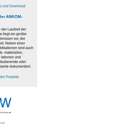
os und Download
der ANKOM-
der Laufzeit der
 liegt ein großer
bnissen vor, der
ist. Neben einer
blikationen sind auch
ts- materialien,
 tationen und
 Studierende oder
sierte dokumentiert.
der Projekte