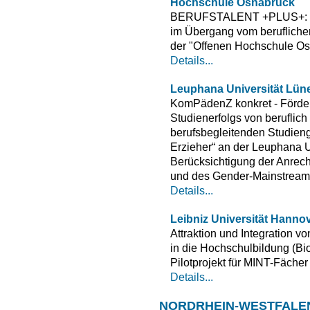
Hochschule Osnabrück
BERUFSTALENT +PLUS+: Stu
im Übergang vom berufliche
der "Offenen Hochschule O
Details...
Leuphana Universität Lün
KomPädenZ konkret - Förde
Studienerfolgs von beruflich
berufsbegleitenden Studieng
Erzieher“ an der Leuphana U
Berücksichtigung der Anrec
und des Gender-Mainstreami
Details...
Leibniz Universität Hanno
Attraktion und Integration v
in die Hochschulbildung (Bi
Pilotprojekt für MINT-Fächer
Details...
NORDRHEIN-WESTFALE